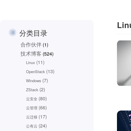
Lin
分类目录
合作伙伴
(1)
技术博客
(524)
(11)
Linux
(13)
OpenStack
(7)
Windows
(2)
ZStack
(80)
云安全
(66)
云管理
(17)
云迁移
(24)
公有云