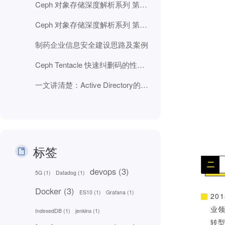
Ceph 对象存储深度解析系列 第二部分：RGW 数据路径、分片和自动化
Ceph 对象存储深度解析系列 第一部分：RGW 核心基础
制药企业信息安全建设思路及案例
Ceph Tentacle 快速纠删码的性能改进
一文讲清楚：Active Directory的25年身份管理全史
标签
二
devops
(3)
5G
(1)
Datadog
(1)
Docker
(3)
ES10
(1)
Grafana
(1)
2
业
IndexedDB
(1)
jenkins
(1)
转