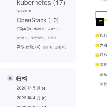
kubernetes
(17)
openshift
(1)
OpenStack
(10)
三
TiOps
(2)
ZStack
(1)
云服务
(1)
IS
云迁移
(1)
安全运营
(1)
容器
(1)
六
新钛云服
(4)
运维
(2)
监控
(1)
IT
荣
荣
归档
荣
2026 年 5 月
(4)
2026 年 4 月
(2)