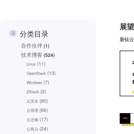
展望
分类目录
新钛云
合作伙伴
(1)
技术博客
(524)
(11)
Linux
(13)
OpenStack
(7)
Windows
(2)
ZStack
(80)
云安全
(66)
云管理
一
(17)
云迁移
(24)
公有云